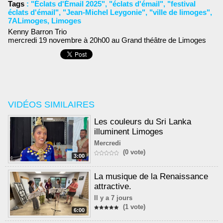
Tags
:
"Éclats d'Émail 2025"
,
"éclats d'émail"
,
"festival
éclats d'émail"
,
"Jean-Michel Leygonie"
,
"ville de limoges"
,
7ALimoges
,
Limoges
Kenny Barron Trio
mercredi 19 novembre à 20h00 au Grand théâtre de Limoges
VIDÉOS SIMILAIRES
Les couleurs du Sri Lanka
illuminent Limoges
Mercredi
(0 vote)
3:00
La musique de la Renaissance
attractive.
Il y a 7 jours
(1 vote)
6:00