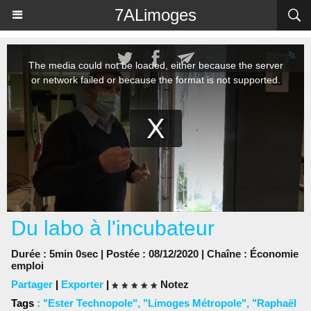
Panneau de gestion des cookies
7ALimoges
Du labo à l'incubateur
Durée : 5min 0sec | Postée : 08/12/2020 | Chaîne :
Économie
emploi
Partager
|
Exporter
|
Notez
Tags
:
"Ester Technopole"
,
"Limoges Métropole"
,
"Raphaël