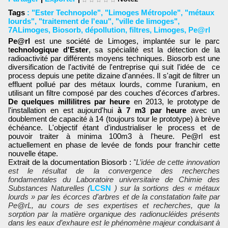
Tags
:
"Ester Technopole"
,
"Limoges Métropole"
,
"métaux
lourds"
,
"traitement de l'eau"
,
"ville de limoges"
,
7ALimoges
,
Biosorb
,
dépollution
,
filtres
,
Limoges
,
Pe@rl
Pe@rl
est une société de Limoges, implantée sur le parc
t
echnologique d'Ester
, sa spécialité est la détection de la
radioactivité par différents moyens techniques. Biosorb est une
diversification de l'activité de l'entreprise qui suit l'idée de ce
process depuis une petite dizaine d'années. Il s'agit de filtrer un
effluent pollué par des métaux lourds, comme l'uranium, en
utilisant un filtre composé par des couches d'écorces d'arbres.
De quelques millilitres par heure
en 2013, le prototype de
l'installation en est aujourd'hui
à 7 m3 par heure
avec un
doublement de capacité à 14 (toujours tour le prototype) à brève
échéance. L'objectif étant d'industrialiser le process et de
pouvoir traiter à minima 100m3 à l'heure. Pe@rl est
actuellement en phase de levée de fonds pour franchir cette
nouvelle étape.
Extrait de la documentation Biosorb :
"
L’idée de cette innovation
est le résultat de la convergence des recherches
fondamentales du Laboratoire universitaire de Chimie des
Substances Naturelles (
LCSN
) sur la
sortions
des « métaux
lourds » par les écorces d’arbres et de la constatation faite par
Pe@rL, au cours de ses expertises et recherches, que la
sorption par la matière organique des radionucléides présents
dans les eaux d’exhaure est le phénomène majeur conduisant à