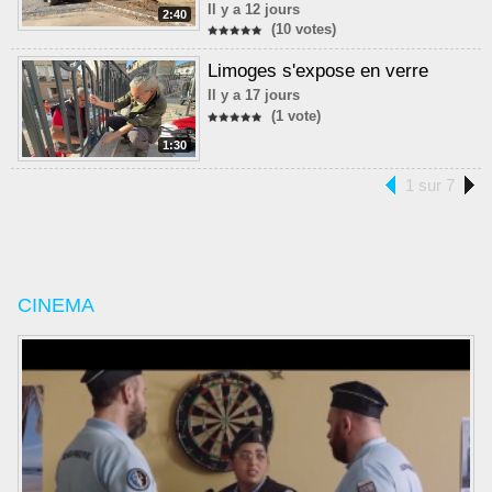
Il y a 12 jours
2:40
(10 votes)
Limoges s'expose en verre
Il y a 17 jours
(1 vote)
1:30
1 sur 7
CINEMA