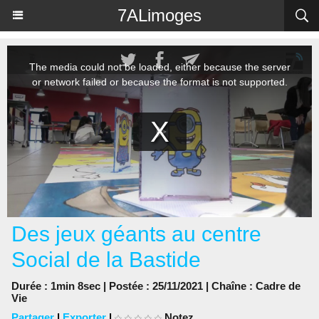
Panneau de gestion des cookies
7ALimoges
Des jeux géants au centre
Social de la Bastide
Durée : 1min 8sec | Postée : 25/11/2021 | Chaîne :
Cadre de
Vie
Partager
|
Exporter
|
Notez