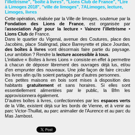
l’illettrisme"
,
"boîte à livres"
,
"Lions Club de France"
,
"Lire
à Limoges 2018"
,
"ville de limoges"
,
7ALimoges
,
lecture
,
Limoges
,
livres
Cette opération, réalisée par la Ville de limoges, soutenue par la
Fondation des Lions de France
, est organisée par
l’
association Agir pour la lecture • Vaincre l’illettrisme •
Lions Club
de France.
Dans le quartier du Vigenal, avenue des Coutures, place des
Jacobins, place Stalingrad, place Barreyrette et place Jourdan,
des boîtes à livres
vont désormais faire partie du paysage.
Leur ambition ? Rendre la
lecture accessible à tous
.
L’initiative « Boîtes à livres Lions » consiste en effet à permettre
à chacun de déposer librement des ouvrages déjà lus, et/ou
d’en emprunter des nouveaux. Une jolie façon de faire circuler
les livres afin qu’ils soient partagés par d’autres personnes.
Ces petites maisons en bois sont mises à disposition des
habitants
gratuitement
et sans horaires. Si elles sont
essentiellement alimentées par le public, la Bfm les
approvisionnera également.
D’autres boîtes à livres, confectionnées par les
espaces verts
de la Ville, existent déjà sur les bords de Vienne, et à venir au
parc Victor-Thuillat, au parc animalier de l’Aurence et au parc du
Mas Jambost.