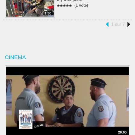
(1 vote)
1:30
1 sur 7
CINEMA
26:00