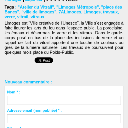
Tags
:
"Atelier du Vitrail"
,
"Limoges Métropole"
,
"place des
Bancs"
,
"ville de limoges"
,
7ALimoges
,
Limoges
,
travaux
,
verre
,
vitrail
,
vitraux
Limoges est "Ville créative de l'Unesco", la Ville s'est engagée à
faire figurer les arts du feu dans l'espace public. La porcelaine,
les émaux et désormais le verre et les vitraux. Dans le garde-
corps posé en bas de la place des inclusions de verre et un
rappel de l'art du vitrail apportent une touche de couleurs au
grès de la lumière naturelle. Les travaux se poursuivent pour
quelques mois place du Poids-Public.
Nouveau commentaire :
Nom * :
Adresse email (non publiée) * :