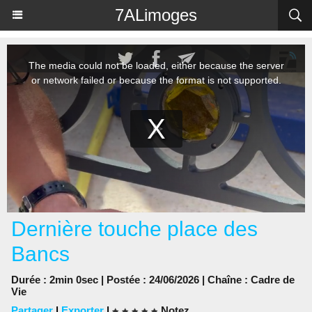
Panneau de gestion des cookies
7ALimoges
Dernière touche place des
Bancs
Durée : 2min 0sec | Postée : 24/06/2026 | Chaîne :
Cadre de
Vie
Partager
|
Exporter
|
Notez