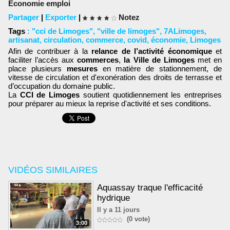
Économie emploi
Partager
|
Exporter
|
Notez
Tags
:
"cci de Limoges"
,
"ville de limoges"
,
7ALimoges
,
artisanat
,
circulation
,
commerce
,
covid
,
économie
,
Limoges
Afin de contribuer à la
relance de l’activité économique
et
faciliter l’accès aux
commerces
,
la Ville de Limoges
met en
place plusieurs
mesures
en matière de stationnement, de
vitesse de circulation et d'exonération des droits de terrasse et
d’occupation du domaine public.
La
CCI de Limoges
soutient quotidiennement les entreprises
pour préparer au mieux la reprise d'activité et ses conditions.
VIDÉOS SIMILAIRES
Aquassay traque l'efficacité
hydrique
Il y a 11 jours
(0 vote)
3:00