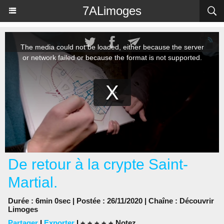
Panneau de gestion des cookies
7ALimoges
De retour à la crypte Saint-
Martial.
Durée : 6min 0sec | Postée : 26/11/2020 | Chaîne :
Découvrir
Limoges
Partager
|
Exporter
|
Notez