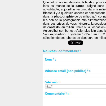
Que fait un ancien danseur de hip-hop pour se
Issu du monde de la
dance
, baigné dans
autodidacte, aujourd’hui reconnu dans le milie
Blessé il y a quelques années et comprenant qu'
dans la
photographie
de ce milieu qu'il conna
Il a débuté la photographie afin d’immortalis
dans ses prises de vues l’énergie, la souples
de
contests
, en milieu urbain ou à l’occasio
Aujourd’hui son but est d’aller plus loin dans
Son
exposition
, Système
Sol'air
au CCM 
sélection de ses photos de danseurs en milieu
Nouveau commentaire :
Nom * :
Adresse email (non publiée) * :
Site web :
Commentaire * :