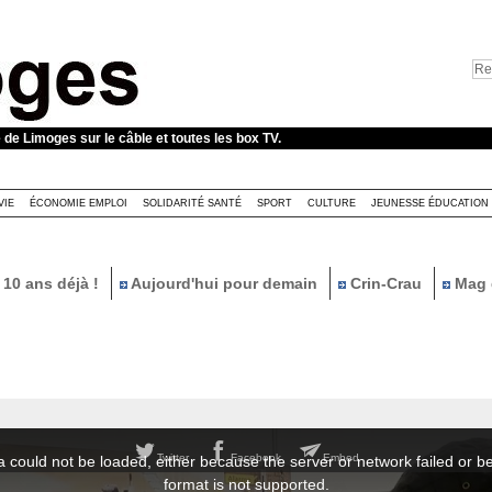
e de Limoges sur le câble et toutes les box TV.
VIE
ÉCONOMIE EMPLOI
SOLIDARITÉ SANTÉ
SPORT
CULTURE
JEUNESSE ÉDUCATION
10 ans déjà !
Aujourd'hui pour demain
Crin-Crau
Mag 