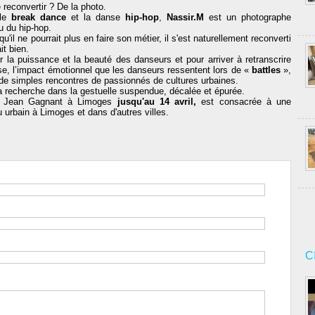
 reconvertir ? De la photo.
 le
break dance
et la danse
hip-hop
,
Nassir.M
est un photographe
u du hip-hop.
il ne pourrait plus en faire son métier, il s'est naturellement reconverti
it bien.
er la puissance et la beauté des danseurs et pour arriver à retranscrire
se, l’impact émotionnel que les danseurs ressentent lors de «
battles
»,
n de simples rencontres de passionnés de cultures urbaines.
 la recherche dans la gestuelle suspendue, décalée et épurée.
Jean Gagnant à Limoges
jusqu'au 14 avril,
est consacrée à une
 urbain à Limoges et dans d'autres villes.
C