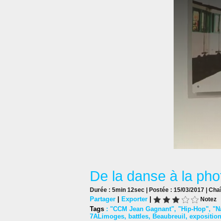
De la danse à la ph
Durée : 5min 12sec | Postée : 15/03/2017 | Cha
Partager
|
Exporter
|
Notez
Tags
:
"CCM Jean Gagnant"
,
"Hip-Hop"
,
"N
7ALimoges
,
battles
,
Beaubreuil
,
expositio