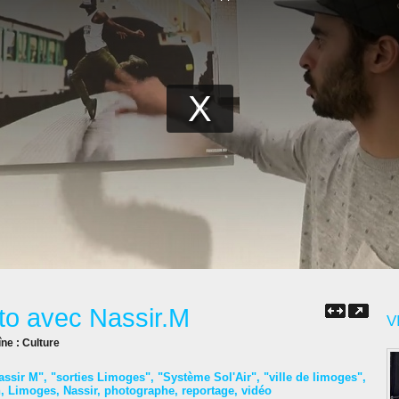
oto avec Nassir.M
V
îne :
Culture
assir M"
,
"sorties Limoges"
,
"Système Sol'Air"
,
"ville de limoges"
,
n
,
Limoges
,
Nassir
,
photographe
,
reportage
,
vidéo