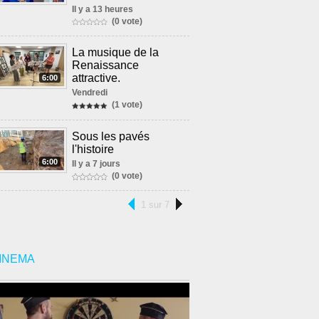
Il y a 13 heures
(0 vote)
La musique de la
Renaissance
attractive.
6:00
Vendredi
(1 vote)
Sous les pavés
l'histoire
6:00
Il y a 7 jours
(0 vote)
1 sur 7
INEMA