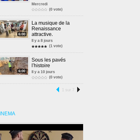
Mercredi
(0 vote)
La musique de la
Renaissance
attractive.
6:00
Il y a 8 jours
(1 vote)
Sous les pavés
l'histoire
6:00
Il y a 10 jours
(0 vote)
1 sur 7
INEMA