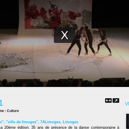
1
V
îne :
Culture
i"
,
"ville de limoges"
,
7ALimoges
,
Limoges
a 20ème édition, 35 ans de présence de la danse contemporaine à