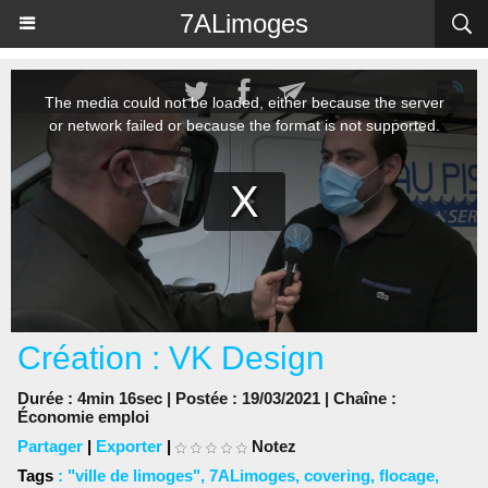
Panneau de gestion des cookies
7ALimoges
Création : VK Design
Durée : 4min 16sec | Postée : 19/03/2021 | Chaîne :
Économie emploi
Partager
|
Exporter
|
Notez
Tags
:
"ville de limoges"
,
7ALimoges
,
covering
,
flocage
,