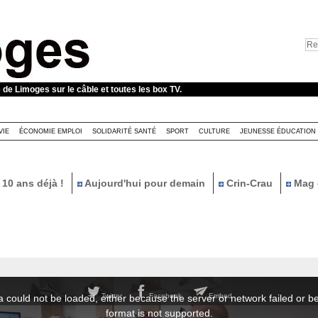
e de Limoges sur le câble et toutes les box TV.
VIE
ÉCONOMIE EMPLOI
SOLIDARITÉ SANTÉ
SPORT
CULTURE
JEUNESSE ÉDUCATION
10 ans déjà !
Aujourd'hui pour demain
Crin-Crau
Mag 