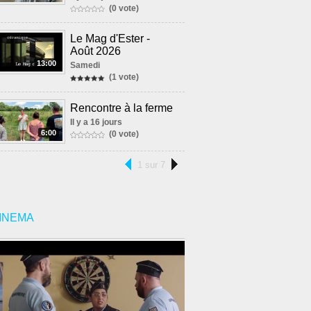
(0 vote)
Le Mag d'Ester -
Août 2026
13:00
Samedi
(1 vote)
Rencontre à la ferme
Il y a 16 jours
6:00
(0 vote)
1 sur 7
INEMA