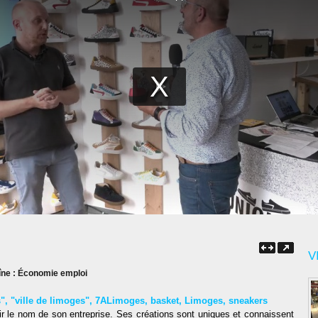
V
îne :
Économie emploi
s"
,
"ville de limoges"
,
7ALimoges
,
basket
,
Limoges
,
sneakers
r le nom de son entreprise. Ses créations sont uniques et connaissent