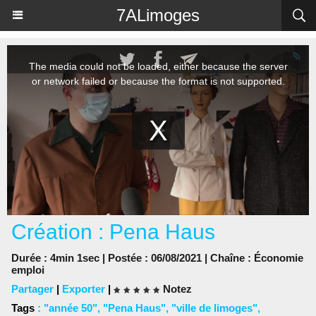
Panneau de gestion des cookies
7ALimoges
Création : Pena Haus
Durée : 4min 1sec | Postée : 06/08/2021 | Chaîne :
Économie
emploi
Partager
|
Exporter
|
Notez
Tags
:
"année 50"
,
"Pena Haus"
,
"ville de limoges"
,