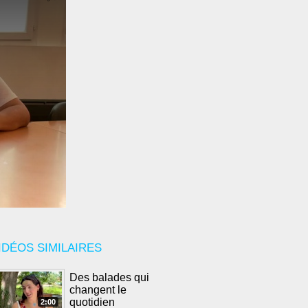
IDÉOS SIMILAIRES
Des balades qui
changent le
quotidien
2:00