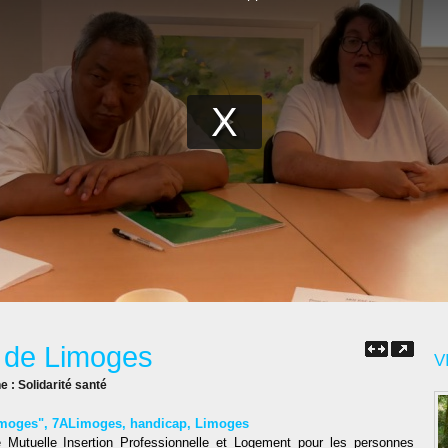
 de Limoges
V
ne :
Solidarité santé
limoges"
,
7ALimoges
,
handicap
,
Limoges
utuelle Insertion Professionnelle et Logement pour les personnes