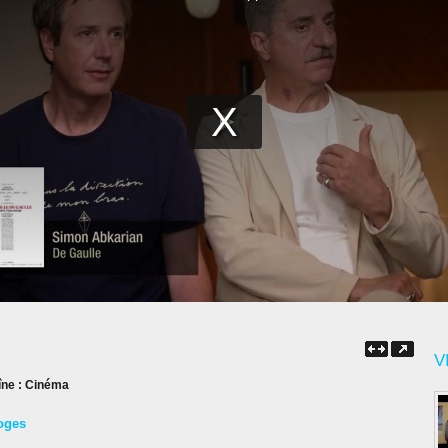
V
îne :
Cinéma
oges