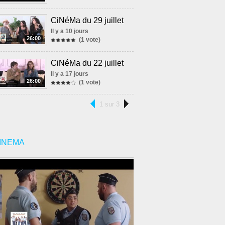
CiNéMa du 29 juillet
Il y a 10 jours
26:00
(1 vote)
CiNéMa du 22 juillet
Il y a 17 jours
26:00
(1 vote)
1 sur 3
INEMA