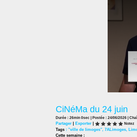
CiNéMa du 24 juin
Durée : 26min 0sec | Postée : 24/06/2026 | Cha
Partager
|
Exporter
|
Notez
Tags
:
"ville de limoges"
,
7ALimoges
,
Lim
Cette semaine :