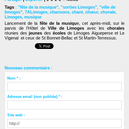
Tags
:
"fête de la musique"
,
"sorties Limoges"
,
"ville de
limoges"
,
7ALimoges
,
chansons
,
chant
,
chœur
,
chorale
,
Limoges
,
musique
Lancement de la
fête de la musiqu
e, cet après-midi, sur le
parvis de l'Hôtel de
Ville de Limoges
avec les
chorales
réunies des
jeunes
des
écoles
de Limoges Aigueperse et Le
Vigenal et ceux de St Bonnet-Bellac et St Martin-Terressus.
Nouveau commentaire :
Nom * :
Adresse email (non publiée) * :
Site web :