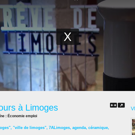
cours à Limoges
V
îne :
Économie emploi
moges"
,
"ville de limoges"
,
7ALimoges
,
agenda
,
céramique
,