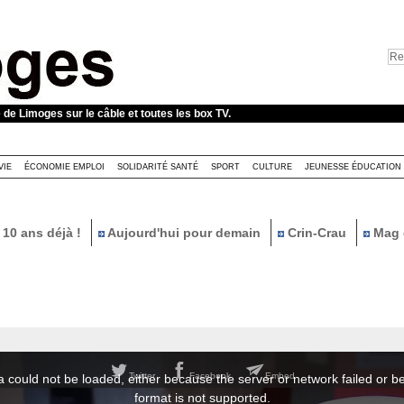
e de Limoges sur le câble et toutes les box TV.
VIE
ÉCONOMIE EMPLOI
SOLIDARITÉ SANTÉ
SPORT
CULTURE
JEUNESSE ÉDUCATION
10 ans déjà !
Aujourd'hui pour demain
Crin-Crau
Mag 