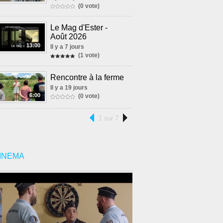
(0 vote)
Le Mag d'Ester -
Août 2026
13:00
Il y a 7 jours
(1 vote)
Rencontre à la ferme
Il y a 19 jours
6:00
(0 vote)
1 sur 7
INEMA