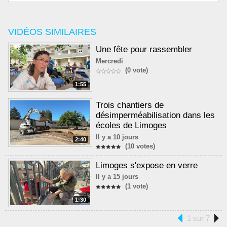
VIDÉOS SIMILAIRES
Une fête pour rassembler
Mercredi
(0 vote)
1:55
Trois chantiers de
désimperméabilisation dans les
écoles de Limoges
Il y a 10 jours
2:40
(10 votes)
Limoges s'expose en verre
Il y a 15 jours
(1 vote)
1:30
1 sur 7