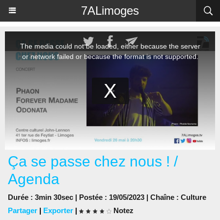
Panneau de gestion des cookies
7ALimoges
Ça se passe chez nous ! /
Agenda
Durée : 3min 30sec | Postée : 19/05/2023 | Chaîne :
Culture
Partager
|
Exporter
|
Notez