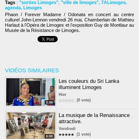
Tags
:
"sorties Limoges"
,
"ville de limoges"
,
7ALimoges
,
agenda
,
Limoges
Phaon / Forever Madame / Odonata en concert au centre
culturel John-Lennon vendredi 26 mai, Chamberlain de Mathieu
Harlaut à l'Opéra de Limoges et l'exposition Guy de Montlaur au
Musée de la Résistance de Limoges.
VIDÉOS SIMILAIRES
Les couleurs du Sri Lanka
illuminent Limoges
Hier
(0 vote)
3:00
La musique de la Renaissance
attractive.
Vendredi
(1 vote)
6:00