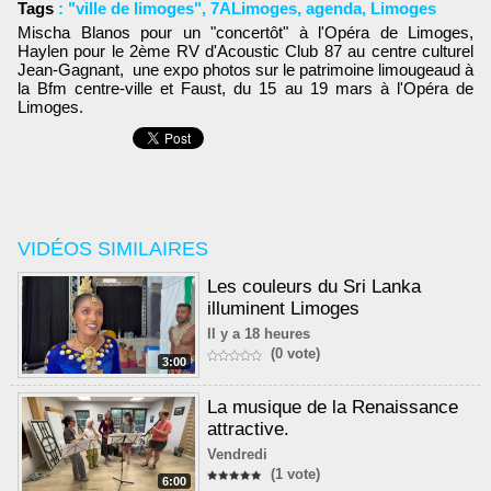
Tags
:
"ville de limoges"
,
7ALimoges
,
agenda
,
Limoges
Mischa Blanos pour un "concertôt" à l'Opéra de Limoges,
Haylen pour le 2ème RV d'Acoustic Club 87 au centre culturel
Jean-Gagnant, une expo photos sur le patrimoine limougeaud à
la Bfm centre-ville et Faust, du 15 au 19 mars à l'Opéra de
Limoges.
VIDÉOS SIMILAIRES
Les couleurs du Sri Lanka
illuminent Limoges
Il y a 18 heures
(0 vote)
3:00
La musique de la Renaissance
attractive.
Vendredi
(1 vote)
6:00