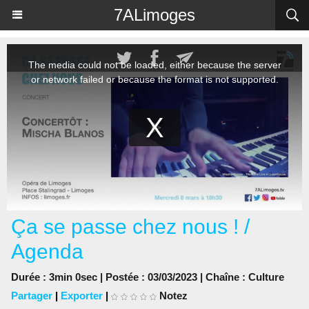
Panneau de gestion des cookies
7ALimoges
Ça se passe chez nous ! /
Agenda
Durée : 3min 0sec | Postée : 03/03/2023 | Chaîne :
Culture
Partager
|
Exporter
|
Notez