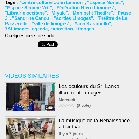
Tags
:
"centre culturel John Lennon"
,
"Espace Noriac"
,
"Espace Simone Veil"
,
"Fédération Hiéro Limoges"
,
"Librairie occitane"
,
"Miyuki"
,
"Mon petit Théâtre"
,
"Pause
3"
,
"Sandrine Canou"
,
"sorties Limoges"
,
"Théâtre de La
Passerelle"
,
"ville de limoges"
,
"Yann Karaquillo"
,
7ALimoges
,
agenda
,
exposition
,
Limoges
Quelques idées de sortie
VIDÉOS SIMILAIRES
Les couleurs du Sri Lanka
illuminent Limoges
Mercredi
(0 vote)
3:00
La musique de la Renaissance
attractive.
Il y a 7 jours