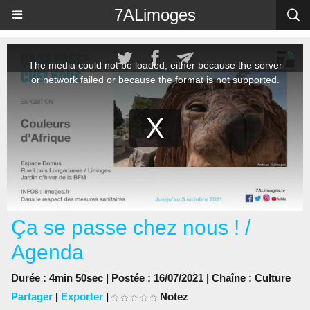
Panneau de gestion des cookies
7ALimoges
Ça se passe chez nous ! /
Agenda
Durée : 4min 50sec | Postée : 16/07/2021 | Chaîne :
Culture
Partager
|
Exporter
|
Notez