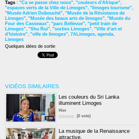
Tags
:
"Ca se passe chez nous"
,
"couleurs d'Afrique"
,
"espaces verts de la Ville de Limoges"
,
"limoges tourisme"
,
"Musée Adrien Dubouché"
,
"Musée de la Résistance de
Limoges"
,
"Musée des beaux arts de limoges"
,
"Musée du
Four des Casseaux"
,
"parc Bellevue"
,
"petit train de
Limoges"
,
"Shu Rui"
,
"sorties Limoges"
,
"Ville d'art et
d'histoire"
,
"ville de limoges"
,
7ALimoges
,
agenda
,
Limoges
Quelques idées de sortie
VIDÉOS SIMILAIRES
Les couleurs du Sri Lanka
illuminent Limoges
Hier
(0 vote)
3:00
La musique de la Renaissance
attractive.