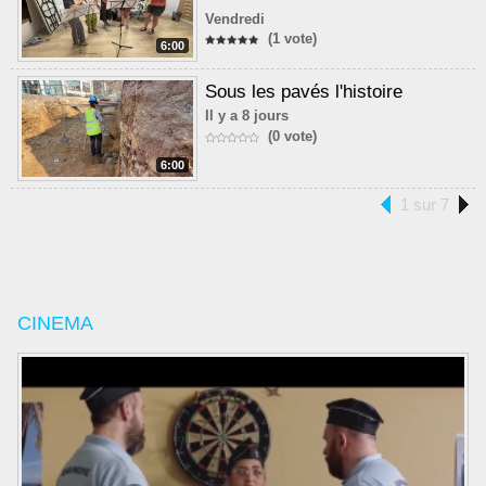
Vendredi
(1 vote)
6:00
Sous les pavés l'histoire
Il y a 8 jours
(0 vote)
6:00
1 sur 7
CINEMA