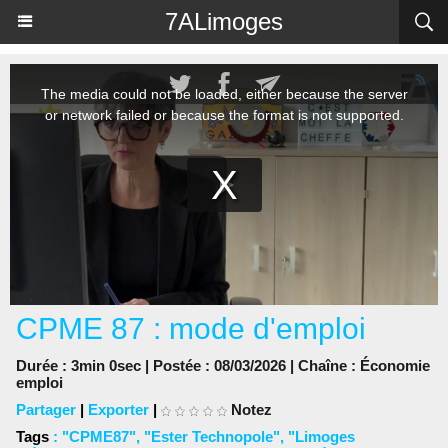
Panneau de gestion des cookies
7ALimoges
CPME 87 : mode d'emploi
Durée : 3min 0sec | Postée : 08/03/2026 | Chaîne :
Économie
emploi
Partager
|
Exporter
|
Notez
Tags
:
"CPME87"
,
"Ester Technopole"
,
"Limoges