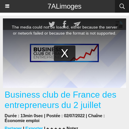
Panneau de gestion des cookies
7ALimoges
Business club de France des
entrepreneurs du 2 juillet
Durée : 13min 0sec | Postée : 02/07/2022 | Chaîne :
Économie emploi
Partager
|
Exporter
|
Notez