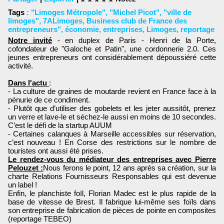
Tags
:
"Limoges Métropole"
,
"Michel Picot"
,
"ville de
limoges"
,
7ALimoges
,
Business club de France des
entrepreneurs"
,
économie
,
entreprises
,
Limoges
,
reportage
Notre invité
- en duplex de Paris - Henri de la Porte,
cofondateur de "Galoche et Patin", une cordonnerie 2.0. Ces
jeunes entrepreneurs ont considérablement dépoussiéré cette
activité.
Dans l'actu
:
- La culture de graines de moutarde revient en France face à la
pénurie de ce condiment.
- Plutôt que d’utiliser des gobelets et les jeter aussitôt, prenez
un verre et lave-le et séchez-le aussi en moins de 10 secondes.
C’est le défi de la startup AUUM
- Certaines calanques à Marseille accessibles sur réservation,
c’est nouveau ! En Corse des restrictions sur le nombre de
touristes ont aussi été prises.
Le rendez-vous du médiateur des entreprises avec Pierre
Pelouzet :
Nous ferons le point, 12 ans après sa création, sur la
charte Relations Fournisseurs Responsables qui est devenue
un label !
Enfin, le planchiste foïl, Florian Madec est le plus rapide de la
base de vitesse de Brest. Il fabrique lui-même ses foïls dans
son entreprise de fabrication de pièces de pointe en composites
(reportage TEBEO)