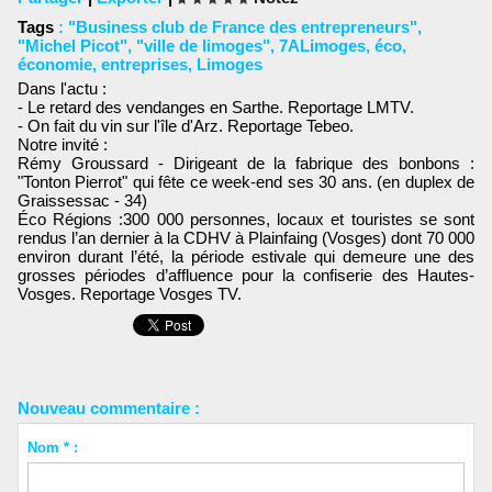
Tags
:
"Business club de France des entrepreneurs"
,
"Michel Picot"
,
"ville de limoges"
,
7ALimoges
,
éco
,
économie
,
entreprises
,
Limoges
Dans l'actu :
- Le retard des vendanges en Sarthe. Reportage LMTV.
- On fait du vin sur l'île d'Arz. Reportage Tebeo.
Notre invité :
Rémy Groussard - Dirigeant de la fabrique des bonbons :
"Tonton Pierrot" qui fête ce week-end ses 30 ans. (en duplex de
Graissessac - 34)
Éco Régions :300 000 personnes, locaux et touristes se sont
rendus l’an dernier à la CDHV à Plainfaing (Vosges) dont 70 000
environ durant l’été, la période estivale qui demeure une des
grosses périodes d’affluence pour la confiserie des Hautes-
Vosges. Reportage Vosges TV.
Nouveau commentaire :
Nom * :