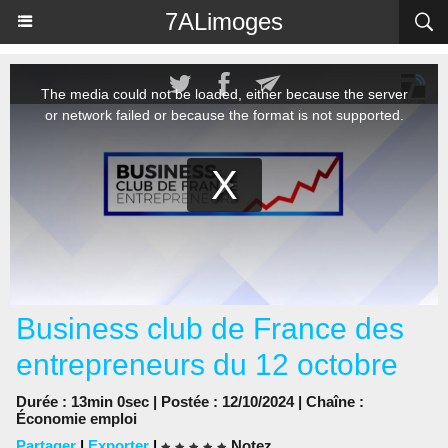
Panneau de gestion des cookies
7ALimoges
Business club de France des
entrepreneurs du 12 octobre
Durée : 13min 0sec | Postée : 12/10/2024 | Chaîne :
Économie emploi
Partager
|
Exporter
|
Notez