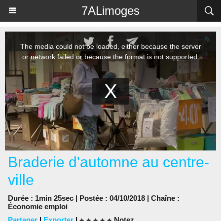
Panneau de gestion des cookies
7ALimoges
Braderie d'automne au centre-
ville
Durée : 1min 25sec | Postée : 04/10/2018 | Chaîne :
Économie emploi
Partager
|
Exporter
|
Notez