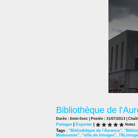
Bibliothèque de l'A
Durée : 6min 0sec | Postée : 31/07/2013 | Chaî
Partager
|
Exporter
|
Notez
Tags
:
"Bibliothèque de l'Aurence"
,
"Bibli
Madoumier"
,
"ville de limoges"
,
7ALimoge