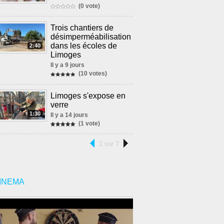
(0 vote)
Trois chantiers de
désimperméabilisation
dans les écoles de
2:40
Limoges
Il y a 9 jours
(10 votes)
Limoges s'expose en
verre
1:30
Il y a 14 jours
(1 vote)
1 sur 7
INEMA