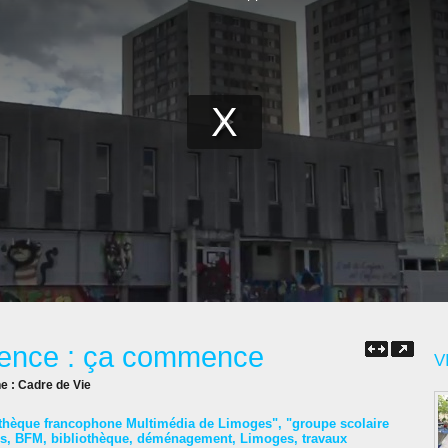
urence : ça commence
V
ne :
Cadre de Vie
othèque francophone Multimédia de Limoges"
,
"groupe scolaire
s
,
BFM
,
bibliothèque
,
déménagement
,
Limoges
,
travaux