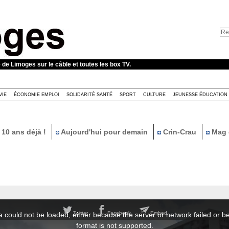
e de Limoges sur le câble et toutes les box TV.
VIE
ÉCONOMIE EMPLOI
SOLIDARITÉ SANTÉ
SPORT
CULTURE
JEUNESSE ÉDUCATION
10 ans déjà !
Aujourd'hui pour demain
Crin-Crau
Mag 