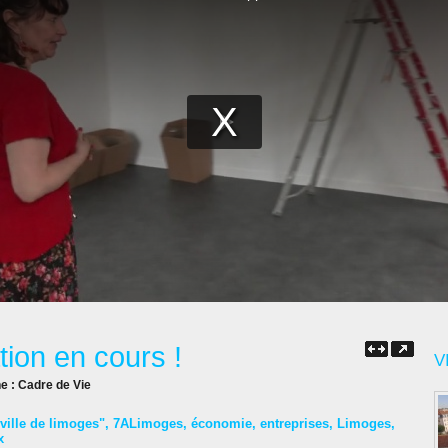
ation en cours !
V
ne :
Cadre de Vie
"ville de limoges"
,
7ALimoges
,
économie
,
entreprises
,
Limoges
,
x