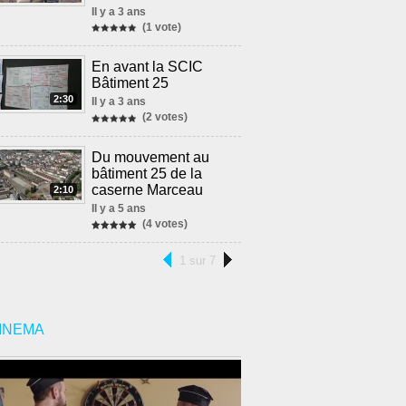
Il y a 3 ans
(1 vote)
En avant la SCIC
Bâtiment 25
2:30
Il y a 3 ans
(2 votes)
Du mouvement au
bâtiment 25 de la
caserne Marceau
2:10
Il y a 5 ans
(4 votes)
1 sur 7
INEMA