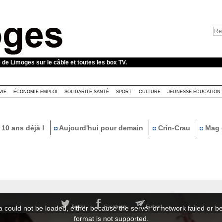
e de Limoges sur le câble et toutes les box TV.
VIE
ÉCONOMIE EMPLOI
SOLIDARITÉ SANTÉ
SPORT
CULTURE
JEUNESSE ÉDUCATION
10 ans déjà !
Aujourd'hui pour demain
Crin-Crau
Mag 