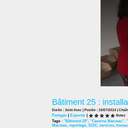
Bâtiment 25 : install
Durée : 3min 0sec | Postée : 16/07/2024 | Chaî
Partager
|
Exporter
|
Notez
Tags
:
"Bâtiment 25"
,
"Caserne Marceau"
,
Marceau
,
reportage
,
SCIC
,
services
,
travau