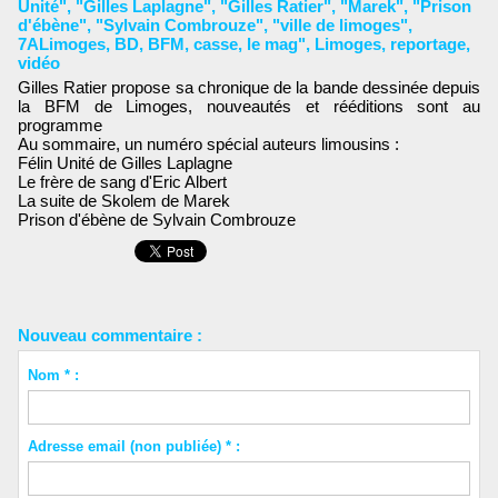
Unité"
,
"Gilles Laplagne"
,
"Gilles Ratier"
,
"Marek"
,
"Prison
d'ébène"
,
"Sylvain Combrouze"
,
"ville de limoges"
,
7ALimoges
,
BD
,
BFM
,
casse
,
le mag"
,
Limoges
,
reportage
,
vidéo
Gilles Ratier propose sa chronique de la bande dessinée depuis
la BFM de Limoges, nouveautés et rééditions sont au
programme
Au sommaire, un numéro spécial auteurs limousins :
Félin Unité de Gilles Laplagne
Le frère de sang d'Eric Albert
La suite de Skolem de Marek
Prison d'ébène de Sylvain Combrouze
Nouveau commentaire :
Nom * :
Adresse email (non publiée) * :