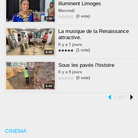
illuminent Limoges
Mercredi
(0 vote)
3:00
La musique de la Renaissance
attractive.
Il y a 7 jours
(1 vote)
6:00
Sous les pavés l'histoire
Il y a 9 jours
(0 vote)
6:00
1 sur 7
CINEMA