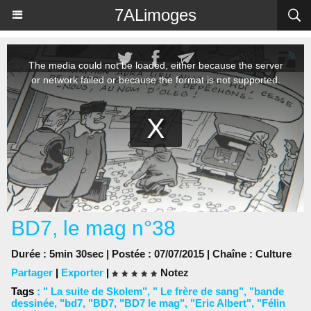
Panneau de gestion des cookies
7ALimoges
BD7, le mag n°38
Durée : 5min 30sec | Postée : 07/07/2015 | Chaîne :
Culture
Partager
|
Exporter
|
Notez
Tags
:
" La suite de Skolem"
,
" Le frère de sang"
,
"bande
dessinée
,
"bd7
,
"BD7
,
"BD7 le mag"
,
"Eric Albert"
,
"Félin