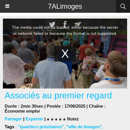
Panneau de gestion des cookies
7ALimoges
Associés au premier regard
Durée : 2min 30sec | Postée : 17/06/2025 | Chaîne :
Économie emploi
Partager
|
Exporter
|
Notez
Tags
:
"quartiers prioritaires"
,
"ville de limoges"
,