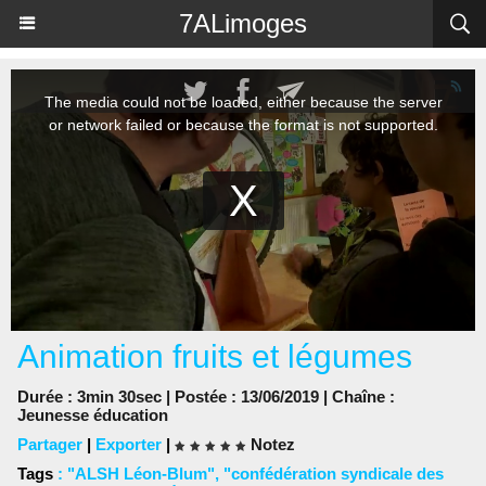
Panneau de gestion des cookies
7ALimoges
Animation fruits et légumes
Durée : 3min 30sec | Postée : 13/06/2019 | Chaîne :
Jeunesse éducation
Partager
|
Exporter
|
Notez
Tags
:
"ALSH Léon-Blum"
,
"confédération syndicale des