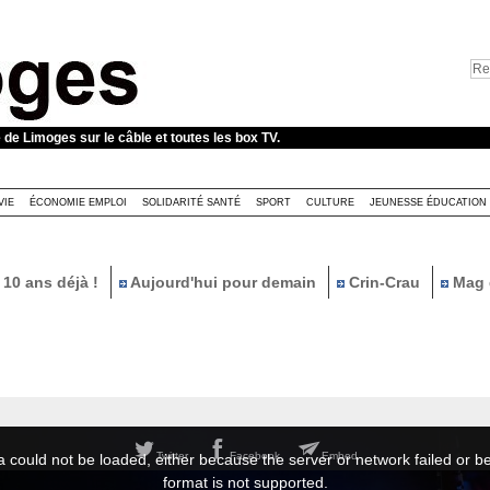
e de Limoges sur le câble et toutes les box TV.
VIE
ÉCONOMIE EMPLOI
SOLIDARITÉ SANTÉ
SPORT
CULTURE
JEUNESSE ÉDUCATION
10 ans déjà !
Aujourd'hui pour demain
Crin-Crau
Mag 