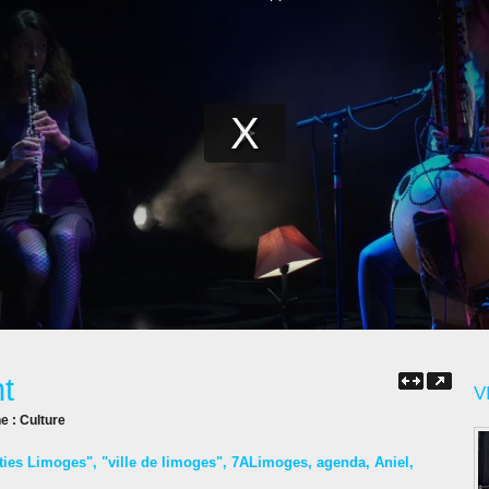
t
V
ne :
Culture
ties Limoges"
,
"ville de limoges"
,
7ALimoges
,
agenda
,
Aniel
,