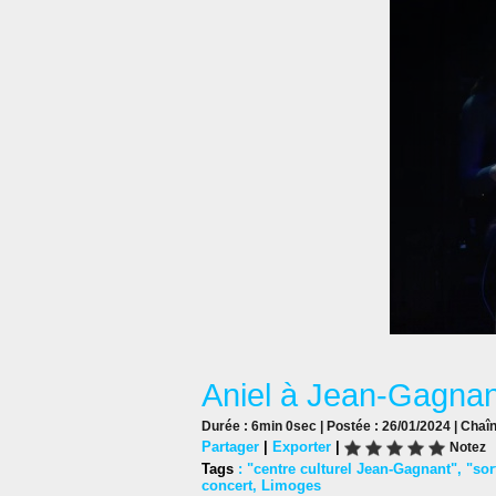
Aniel à Jean-Gagnan
Durée : 6min 0sec | Postée : 26/01/2024 | Chaî
Partager
|
Exporter
|
Notez
Tags
:
"centre culturel Jean-Gagnant"
,
"sor
concert
,
Limoges