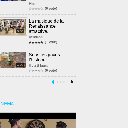
Hier
(0 vote)
La musique de la
Renaissance
attractive.
6:00
Vendredi
(1 vote)
Sous les pavés
l'histoire
6:00
Il y a 8 jours
(0 vote)
1 sur 7
INEMA