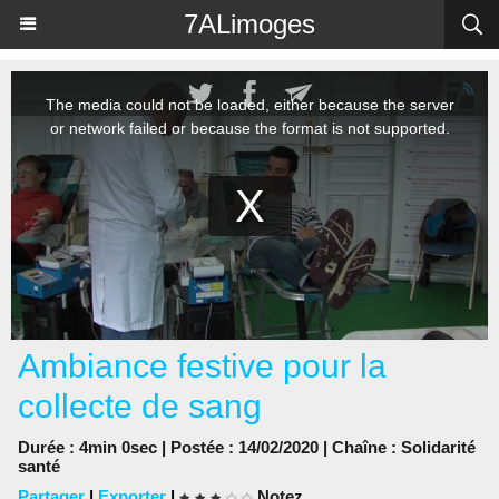
Panneau de gestion des cookies
7ALimoges
Ambiance festive pour la
collecte de sang
Durée : 4min 0sec | Postée : 14/02/2020 | Chaîne :
Solidarité
santé
Partager
|
Exporter
|
Notez