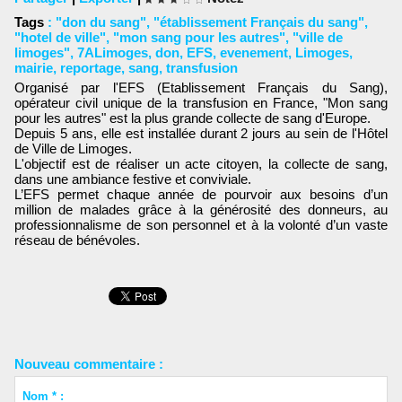
Tags
:
"don du sang"
,
"établissement Français du sang"
,
"hotel de ville"
,
"mon sang pour les autres"
,
"ville de
limoges"
,
7ALimoges
,
don
,
EFS
,
evenement
,
Limoges
,
mairie
,
reportage
,
sang
,
transfusion
Organisé par l'EFS (Etablissement Français du Sang),
opérateur civil unique de la transfusion en France, "Mon sang
pour les autres" est la plus grande collecte de sang d'Europe.
Depuis 5 ans, elle est installée durant 2 jours au sein de l'Hôtel
de Ville de Limoges.
L'objectif est de réaliser un acte citoyen, la collecte de sang,
dans une ambiance festive et conviviale.
L’EFS permet chaque année de pourvoir aux besoins d’un
million de malades grâce à la générosité des donneurs, au
professionnalisme de son personnel et à la volonté d’un vaste
réseau de bénévoles.
Nouveau commentaire :
Nom * :