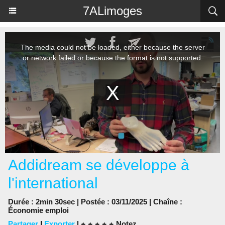
Panneau de gestion des cookies
7ALimoges
Addidream se développe à
l'international
Durée : 2min 30sec | Postée : 03/11/2025 | Chaîne :
Économie emploi
Partager
|
Exporter
|
Notez