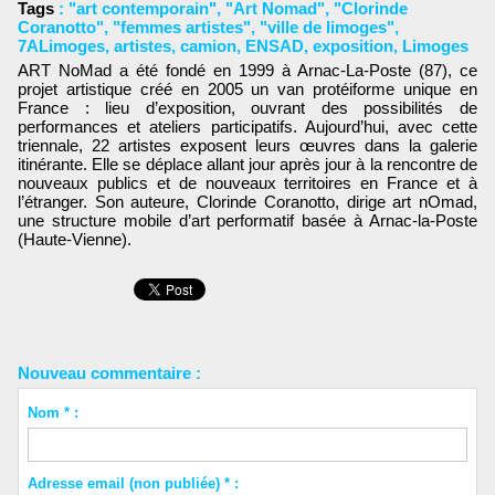
Tags
:
"art contemporain"
,
"Art Nomad"
,
"Clorinde
Coranotto"
,
"femmes artistes"
,
"ville de limoges"
,
7ALimoges
,
artistes
,
camion
,
ENSAD
,
exposition
,
Limoges
ART NoMad a été fondé en 1999 à Arnac-La-Poste (87), ce
projet artistique créé en 2005 un van protéiforme unique en
France : lieu d’exposition, ouvrant des possibilités de
performances et ateliers participatifs. Aujourd’hui, avec cette
triennale, 22 artistes exposent leurs œuvres dans la galerie
itinérante. Elle se déplace allant jour après jour à la rencontre de
nouveaux publics et de nouveaux territoires en France et à
l’étranger. Son auteure, Clorinde Coranotto, dirige art nOmad,
une structure mobile d’art performatif basée à Arnac-la-Poste
(Haute-Vienne).
Nouveau commentaire :
Nom * :
Adresse email (non publiée) * :