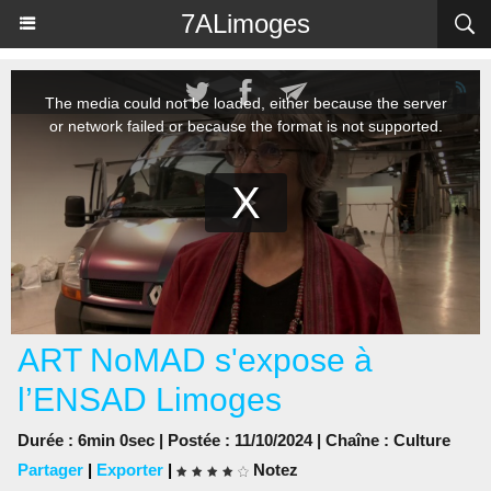
Panneau de gestion des cookies
7ALimoges
ART NoMAD s'expose à
l’ENSAD Limoges
Durée : 6min 0sec | Postée : 11/10/2024 | Chaîne :
Culture
Partager
|
Exporter
|
Notez