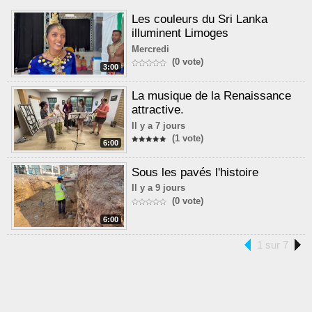
Les couleurs du Sri Lanka
illuminent Limoges
Mercredi
(0 vote)
3:00
La musique de la Renaissance
attractive.
Il y a 7 jours
(1 vote)
6:00
Sous les pavés l'histoire
Il y a 9 jours
(0 vote)
6:00
1 sur 7