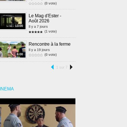
(0 vote)
Le Mag d'Ester -
Août 2026
13:00
Il y a 7 jours
(1 vote)
Rencontre à la ferme
Il y a 19 jours
6:00
(0 vote)
1 sur 7
INEMA