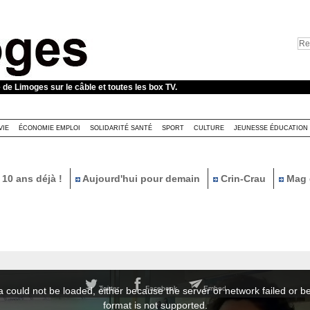
e de Limoges sur le câble et toutes les box TV.
VIE
ÉCONOMIE EMPLOI
SOLIDARITÉ SANTÉ
SPORT
CULTURE
JEUNESSE ÉDUCATION
10 ans déjà !
Aujourd'hui pour demain
Crin-Crau
Mag 