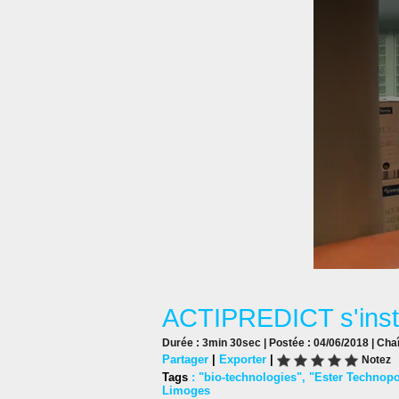
ACTIPREDICT s'instal
Durée : 3min 30sec | Postée : 04/06/2018 | Cha
Partager
|
Exporter
|
Notez
Tags
:
"bio-technologies"
,
"Ester Technopo
Limoges