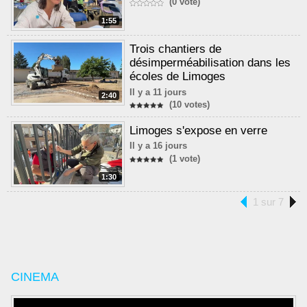
(0 vote)
1:55
Trois chantiers de
désimperméabilisation dans les
écoles de Limoges
Il y a 11 jours
2:40
(10 votes)
Limoges s'expose en verre
Il y a 16 jours
(1 vote)
1:30
1 sur 7
CINEMA