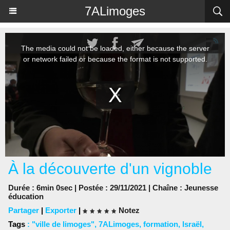
Panneau de gestion des cookies
7ALimoges
À la découverte d'un vignoble
Durée : 6min 0sec | Postée : 29/11/2021 | Chaîne :
Jeunesse
éducation
Partager
|
Exporter
|
Notez
Tags
:
"ville de limoges"
,
7ALimoges
,
formation
,
Israël
,