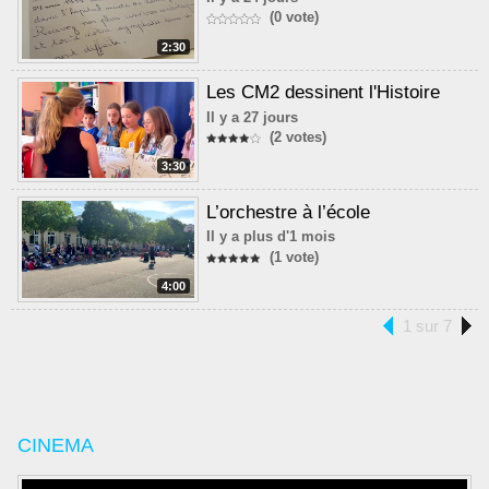
(0 vote)
2:30
Les CM2 dessinent l'Histoire
Il y a 27 jours
(2 votes)
3:30
L’orchestre à l’école
Il y a plus d'1 mois
(1 vote)
4:00
1 sur 7
CINEMA