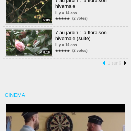
7 au jardin : la floraison
hivernale
Il y a 14 ans
(2 votes)
5:09
7 au jardin : la floraison
hivernale (suite)
Il y a 14 ans
(2 votes)
8:18
1 sur 6
CINEMA