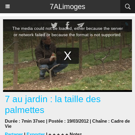
Panneau de gestion des cookies
7ALimoges
7 au jardin : la taille des
palmettes
Durée : 7min 37sec | Postée : 19/03/2012 | Chaîne :
Cadre de
Vie
Partager
|
Exporter
|
Notez