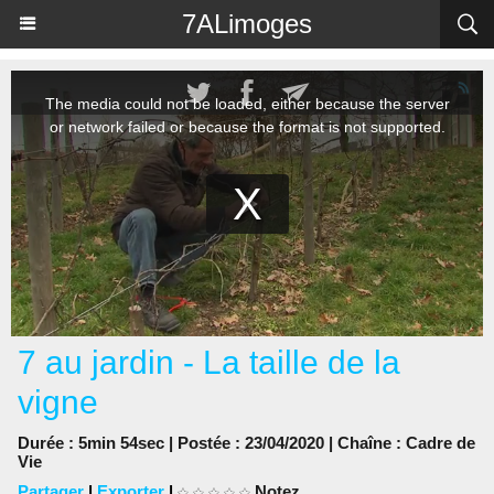
Panneau de gestion des cookies
7ALimoges
7 au jardin - La taille de la
vigne
Durée : 5min 54sec | Postée : 23/04/2020 | Chaîne :
Cadre de
Vie
Partager
|
Exporter
|
Notez