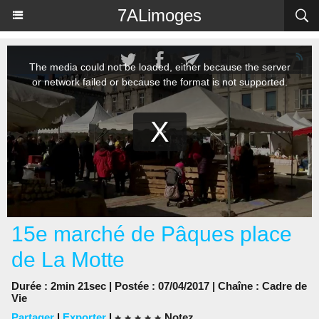
Panneau de gestion des cookies
7ALimoges
15e marché de Pâques place
de La Motte
Durée : 2min 21sec | Postée : 07/04/2017 | Chaîne :
Cadre de
Vie
Partager
|
Exporter
|
Notez