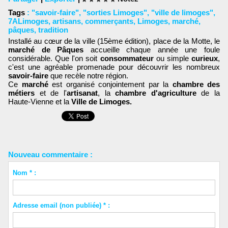
Tags
:
"savoir-faire"
,
"sorties Limoges"
,
"ville de limoges"
,
7ALimoges
,
artisans
,
commerçants
,
Limoges
,
marché
,
pâques
,
tradition
Installé au cœur de la ville (15ème édition), place de la Motte, le
marché de Pâques
accueille chaque année une foule
considérable. Que l'on soit
consommateur
ou simple
curieux
,
c'est une agréable promenade pour découvrir les nombreux
savoir-faire
que recèle notre région.
Ce
marché
est organisé conjointement par la
chambre des
métiers
et de l'
artisanat
, la
chambre d'agriculture
de la
Haute-Vienne et la
Ville de Limoges.
Nouveau commentaire :
Nom * :
Adresse email (non publiée) * :