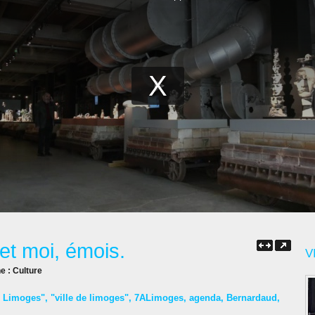
et moi, émois.
V
ne :
Culture
s Limoges"
,
"ville de limoges"
,
7ALimoges
,
agenda
,
Bernardaud
,