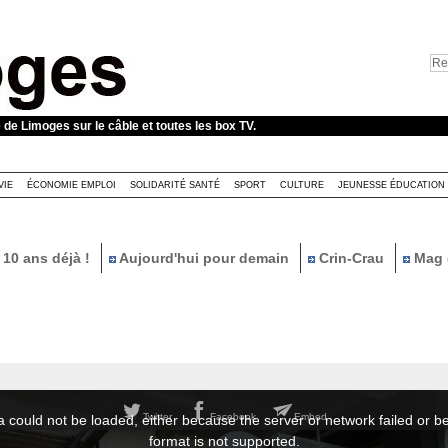
e de Limoges sur le câble et toutes les box TV.
VIE
ÉCONOMIE EMPLOI
SOLIDARITÉ SANTÉ
SPORT
CULTURE
JEUNESSE ÉDUCATION
10 ans déjà !
Aujourd'hui pour demain
Crin-Crau
Mag 