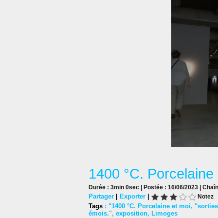
1400 °C. Porcelaine 
Durée : 3min 0sec | Postée : 16/06/2023 | Chaî
Partager
|
Exporter
|
Notez
Tags
:
"1400 °C. Porcelaine et moi
,
"sortie
émois."
,
exposition
,
Limoges