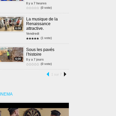
Il y a 7 heures
(0 vote)
La musique de la
Renaissance
attractive.
6:00
Vendredi
(1 vote)
Sous les pavés
l'histoire
6:00
Il y a 7 jours
(0 vote)
1 sur 7
INEMA