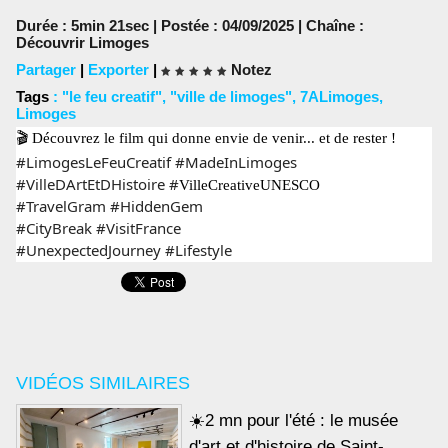
Durée : 5min 21sec | Postée : 04/09/2025 | Chaîne :
Découvrir Limoges
Partager
|
Exporter
|
Notez
Tags
:
"le feu creatif"
,
"ville de limoges"
,
7ALimoges
,
Limoges
🎬
Découvrez le film qui donne envie de venir... et de rester !
#LimogesLeFeuCreatif #MadeInLimoges
#VilleDArtEtDHistoire #
VilleCreativeUNESCO
#TravelGram #HiddenGem
#CityBreak #VisitFrance
#UnexpectedJourney #Lifestyle
VIDÉOS SIMILAIRES
☀️2 mn pour l'été : le musée
d'art et d'histoire de Saint-