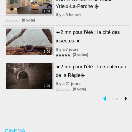
Yrieix-La-Perche ☀️
2:00
Il y a 3 heures
(0 vote)
☀️2 mn pour l'été : la cité des
insectes ☀️
Il y a 7 jours
2:00
(3 votes)
☀️2 mn pour l'été : Le souterrain
de la Règle☀️
Il y a 21 jours
2:00
(0 vote)
1 sur 7
CINEMA