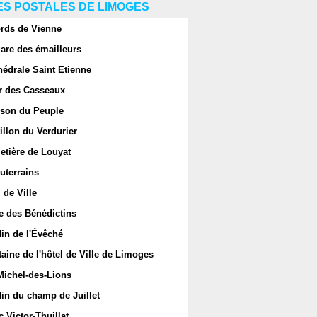
S POSTALES DE LIMOGES
rds de Vienne
are des émailleurs
hédrale Saint Etienne
r des Casseaux
son du Peuple
llon du Verdurier
etière de Louyat
uterrains
 de Ville
e des Bénédictins
in de l'Évêché
aine de l'hôtel de Ville de Limoges
Michel-des-Lions
in du champ de Juillet
 Victor-Thuillat