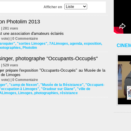
Afficher en
ion Photolim 2013
s | 281 vues
t une association d'amateurs éclairés
 vote) |
0
Commentaire
aroquier"
,
"sorties Limoges"
,
7ALimoges
,
agenda
,
exposition
,
CINE
hotographies
,
Photolim
singer, photographe "Occupants-Occupés"
s | 529 vues
ger prépare l'exposition "Occupants-Occupés" au Musée de la
 de Limoges
 vote) |
0
Commentaire
nger"
,
"camp de Nexon"
,
"Musée de la Résistance"
,
"Occupant-
"occupation à Limoges"
,
"Oradour sur Glane"
,
"ville de
ALimoges
,
Limoges
,
photographies
,
résistance