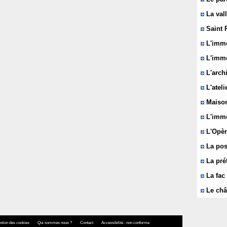
La vall
Saint 
L'immeu
L'imme
L'arch
L'ateli
Maison
L'imme
L'Opèr
La pos
La pré
La fac 
Le châ
stion des cookies
Qui sommes nous ?
Contact
Accessibilité : non conforme