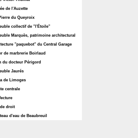
ée de l'Auzette
Pierre du Queyroix
ble collectif de "l'Étoile"
uble Marquès, patrimoine architectural
itecture "paquebot" du Central Garage
er de marbrerie Boirlaud
 du docteur Périgord
uble Jaurés
a de Limoges
te centrale
fecture
de droit
teau d'eau de Beaubreuil