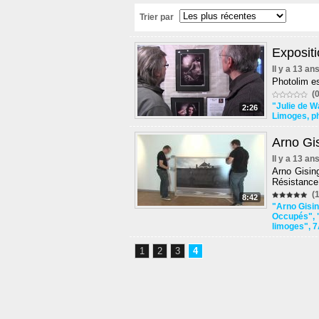
Trier par
Exposit
Il y a 13 an
Photolim es
(0
"Julie de W
2:26
Limoges
,
p
Arno Gi
Il y a 13 an
Arno Gisin
Résistance
(1
8:42
"Arno Gisi
Occupés"
,
limoges"
,
7
1
2
3
4