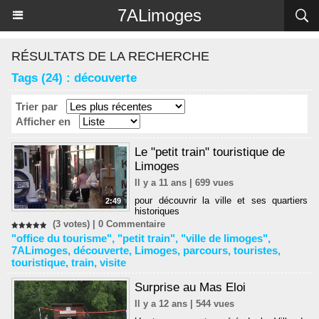
Panneau de gestion des cookies
7ALimoges
RÉSULTATS DE LA RECHERCHE
Tags (24) : découverte
Trier par
Afficher en
Le "petit train" touristique de
Limoges
Il y a 11 ans | 699 vues
pour découvrir la ville et ses quartiers
2:49
historiques
(3 votes) |
0
Commentaire
"office du tourisme"
,
"petit train"
,
"ville de limoges"
,
7ALimoges
,
découverte
,
Limoges
,
parcours
,
touristes
,
touristique
,
train
,
visite
Surprise au Mas Eloi
Il y a 12 ans | 544 vues