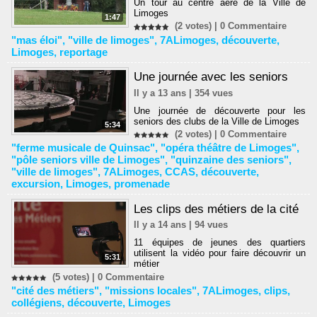
Un tour au centre aéré de la Ville de
Limoges
1:47
(2 votes) |
0
Commentaire
"mas éloi"
,
"ville de limoges"
,
7ALimoges
,
découverte
,
Limoges
,
reportage
Une journée avec les seniors
Il y a 13 ans | 354 vues
Une journée de découverte pour les
seniors des clubs de la Ville de Limoges
5:34
(2 votes) |
0
Commentaire
"ferme musicale de Quinsac"
,
"opéra théâtre de Limoges"
,
"pôle seniors ville de Limoges"
,
"quinzaine des seniors"
,
"ville de limoges"
,
7ALimoges
,
CCAS
,
découverte
,
excursion
,
Limoges
,
promenade
Les clips des métiers de la cité
Il y a 14 ans | 94 vues
11 équipes de jeunes des quartiers
utilisent la vidéo pour faire découvrir un
5:31
métier
(5 votes) |
0
Commentaire
"cité des métiers"
,
"missions locales"
,
7ALimoges
,
clips
,
collégiens
,
découverte
,
Limoges