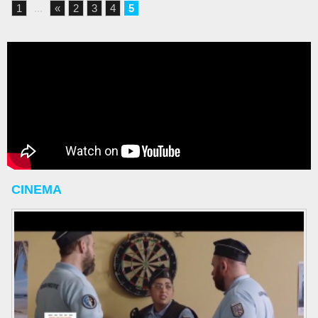
1
...
«
2
3
4
5
CINEMA