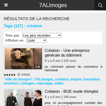
Panneau de gestion des cookies
7ALimoges
RÉSULTATS DE LA RECHERCHE
Tags (127) : création
Trier par
Afficher en
Création - Une entreprise
générale du bâtiment
Il y a 8 ans | 132 vues
ou comment passer du commerce à
2:45
l'artisanat
(2 votes)
"ville de limoges"
,
7ALimoges
,
création
,
emploi
,
formation
,
insertion
,
Limoges
,
reportage
,
vidéo
Création - BGE mode d'emploi
Il y a 8 ans | 144 vues
pour un accompagnement complet des