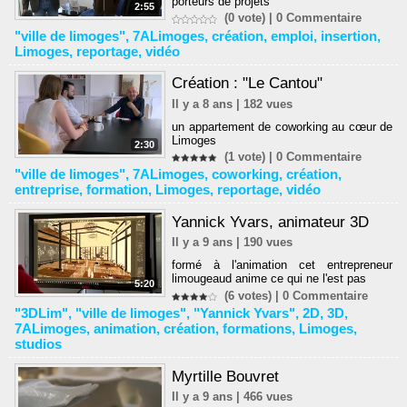
porteurs de projets
2:55
(0 vote) |
0
Commentaire
"ville de limoges"
,
7ALimoges
,
création
,
emploi
,
insertion
,
Limoges
,
reportage
,
vidéo
Création : "Le Cantou"
Il y a 8 ans | 182 vues
un appartement de coworking au cœur de
Limoges
2:30
(1 vote) |
0
Commentaire
"ville de limoges"
,
7ALimoges
,
coworking
,
création
,
entreprise
,
formation
,
Limoges
,
reportage
,
vidéo
Yannick Yvars, animateur 3D
Il y a 9 ans | 190 vues
formé à l'animation cet entrepreneur
limougeaud anime ce qui ne l'est pas
5:20
(6 votes) |
0
Commentaire
"3DLim"
,
"ville de limoges"
,
"Yannick Yvars"
,
2D
,
3D
,
7ALimoges
,
animation
,
création
,
formations
,
Limoges
,
studios
Myrtille Bouvret
Il y a 9 ans | 466 vues