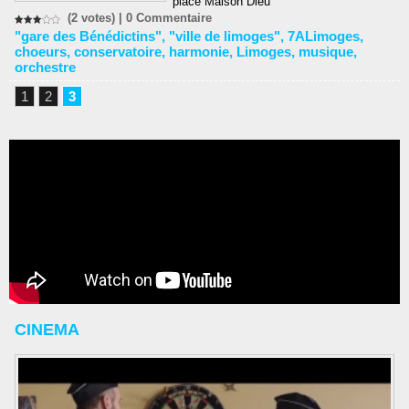
place Maison Dieu
(2 votes) |
0
Commentaire
"gare des Bénédictins"
,
"ville de limoges"
,
7ALimoges
,
choeurs
,
conservatoire
,
harmonie
,
Limoges
,
musique
,
orchestre
1
2
3
CINEMA