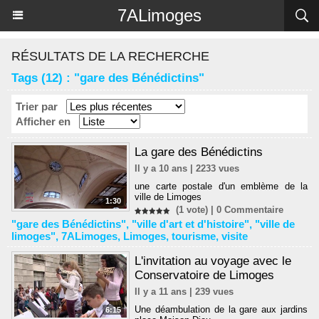
Panneau de gestion des cookies
7ALimoges
RÉSULTATS DE LA RECHERCHE
Tags (12) : "gare des Bénédictins"
Trier par
Afficher en
La gare des Bénédictins
Il y a 10 ans | 2233 vues
une carte postale d'un emblème de la
ville de Limoges
1:30
(1 vote) |
0
Commentaire
"gare des Bénédictins"
,
"ville d'art et d'histoire"
,
"ville de
limoges"
,
7ALimoges
,
Limoges
,
tourisme
,
visite
L'invitation au voyage avec le
Conservatoire de Limoges
Il y a 11 ans | 239 vues
Une déambulation de la gare aux jardins
6:15