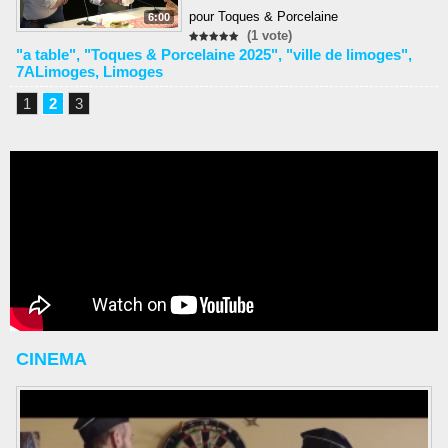
pour Toques & Porcelaine
6:00
(1 vote)
"a table"
,
"Toques & Porcelaine 2025"
,
"ville de limoges"
,
7ALimoges
,
Limoges
1
2
3
CINEMA