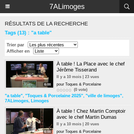
Panneau de gestion des cookies
7ALimoges
RÉSULTATS DE LA RECHERCHE
Tags (13) : "a table"
Trier par
Afficher en
À table ! La Place avec le chef
Jérôme Tisserand
Il y a 10 mois | 23 vues
pour Toques & Porcelaine
6:00
(0 vote)
"a table"
,
"Toques & Porcelaine 2025"
,
"ville de limoges"
,
7ALimoges
,
Limoges
À table ! Chez Martin Comptoir
avec le chef Martin Dumas
Il y a 10 mois | 20 vues
pour Toques & Porcelaine
6:00