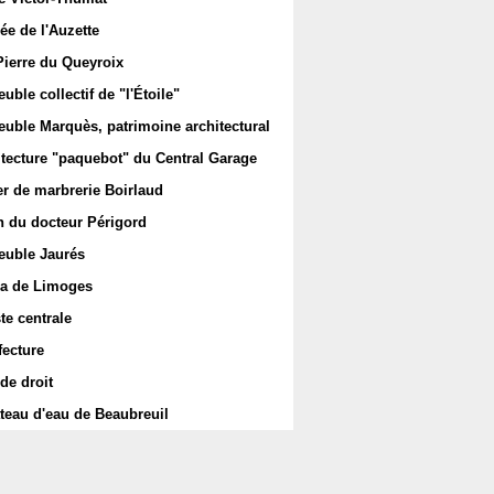
ée de l'Auzette
Pierre du Queyroix
ble collectif de "l'Étoile"
uble Marquès, patrimoine architectural
itecture "paquebot" du Central Garage
er de marbrerie Boirlaud
 du docteur Périgord
uble Jaurés
a de Limoges
te centrale
fecture
de droit
teau d'eau de Beaubreuil