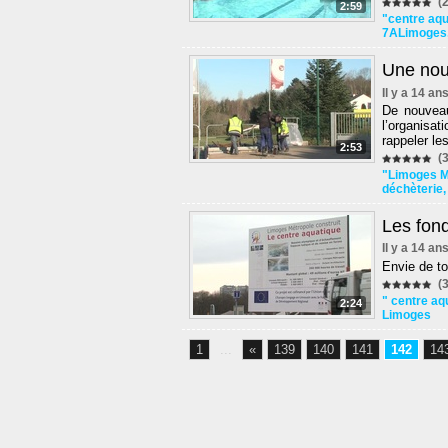
(2
2:59
"centre aq
7ALimoges
Une nouv
Il y a 14 an
De nouveau
l’organisat
rappeler le
2:53
(3
"Limoges M
déchèterie
Les fon
Il y a 14 an
Envie de to
(3
" centre aq
2:24
Limoges
1
...
«
139
140
141
142
14