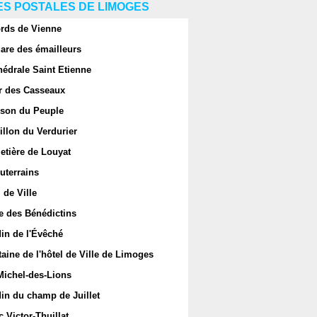
S POSTALES DE LIMOGES
rds de Vienne
are des émailleurs
hédrale Saint Etienne
r des Casseaux
son du Peuple
llon du Verdurier
etière de Louyat
uterrains
 de Ville
e des Bénédictins
in de l'Évêché
aine de l'hôtel de Ville de Limoges
Michel-des-Lions
in du champ de Juillet
 Victor-Thuillat