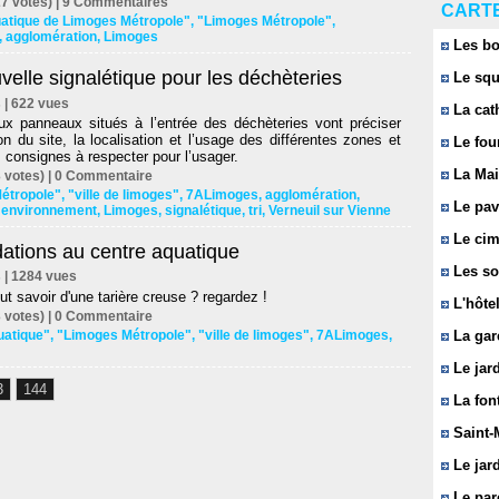
7 votes) |
9
Commentaires
CARTE
uatique de Limoges Métropole"
,
"Limoges Métropole"
,
,
agglomération
,
Limoges
Les bo
elle signalétique pour les déchèteries
Le squ
s | 622 vues
La cat
x panneaux situés à l’entrée des déchèteries vont préciser
ion du site, la localisation et l’usage des différentes zones et
Le fou
s consignes à respecter pour l’usager.
La Mai
 votes) |
0
Commentaire
étropole"
,
"ville de limoges"
,
7ALimoges
,
agglomération
,
Le pavi
,
environnement
,
Limoges
,
signalétique
,
tri
,
Verneuil sur Vienne
Le cim
dations au centre aquatique
Les so
s | 1284 vues
ut savoir d'une tarière creuse ? regardez !
L'hôtel
 votes) |
0
Commentaire
uatique"
,
"Limoges Métropole"
,
"ville de limoges"
,
7ALimoges
,
La gar
Le jard
3
144
La font
Saint-
Le jard
Le parc