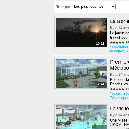
Trier par
La Borie
Il y a 14 an
Le jardin d
travail pou
(4
10:12
"Fondation 
limoges"
,
7
Premièr
Métropo
Il y a 14 an
Pose de la
Rendez-vou
2:44
(1
"centre aq
7ALimoges
La visit
Il y a 14 an
Une visite
©KOMENV