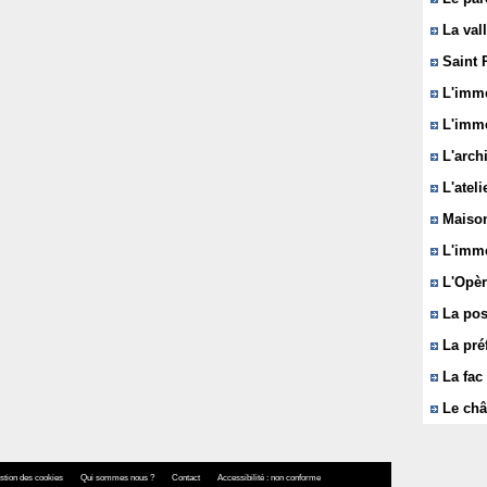
La vall
Saint 
L'immeu
L'imme
L'arch
L'ateli
Maison
L'imme
L'Opèr
La pos
La pré
La fac 
Le châ
stion des cookies
Qui sommes nous ?
Contact
Accessibilité : non conforme