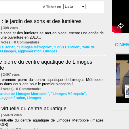
Afficher en
 : le jardin des sons et des lumières
s | 308 vues
es sons et des lumières se met en place, encore une année de
r une ouverture en 2013...
 votes) |
0
Commentaire
CINE
La Borie"
,
"Limoges Métropole"
,
"Louis Dandrel"
,
"ville de
ALimoges
,
agglomération
,
Limoges
e pierre du centre aquatique de Limoges
le
s | 2497 vues
 première pierre du centre aquatique de Limoges Métropole.
s dans deux ans pour le premier plongeon !
3 votes) |
0
Commentaire
uatique de Limoges Métropole"
,
"Limoges Métropole"
,
,
agglomération
,
Limoges
e virtuelle du centre aquatique
s | 56879 vues
 virtuelle du centre aquatique de Limoges Métropole (images
OIR)