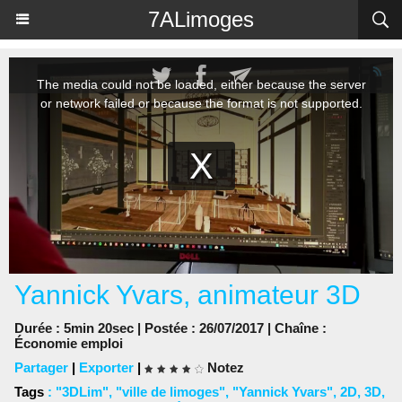
Panneau de gestion des cookies
7ALimoges
Yannick Yvars, animateur 3D
Durée : 5min 20sec | Postée : 26/07/2017 | Chaîne :
Économie emploi
Partager
|
Exporter
|
Notez
Tags
:
"3DLim"
,
"ville de limoges"
,
"Yannick Yvars"
,
2D
,
3D
,